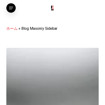
Skip
Menu
to
main
content
ホーム
»
Blog Masonry Sidebar