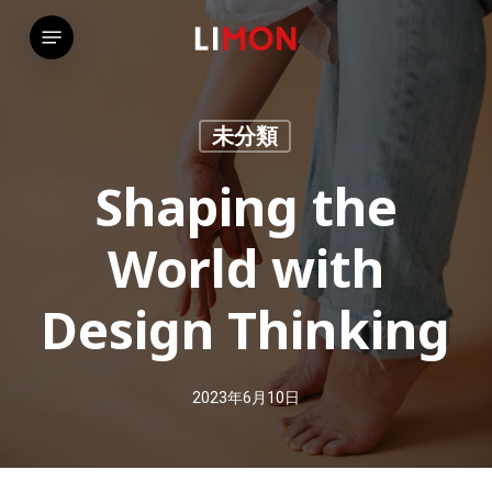
Skip
Menu
to
main
content
未分類
Shaping the
World with
Design Thinking
2023年6月10日