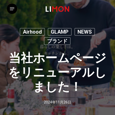
Skip
Menu
to
main
content
Airhood
GLAMP
NEWS
ブランド
当社ホームページ
をリニューアルし
ました！
2024年11月26日