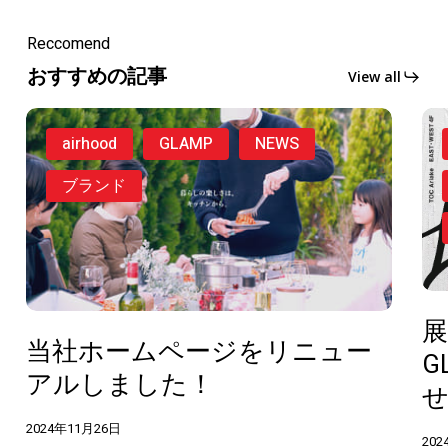
Reccomend
おすすめの記事
View all
airhood
GLAMP
NEWS
ブランド
展
当社ホームページをリニュー
G
アルしました！
2024年11月26日
202