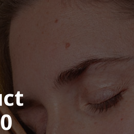
uct
20