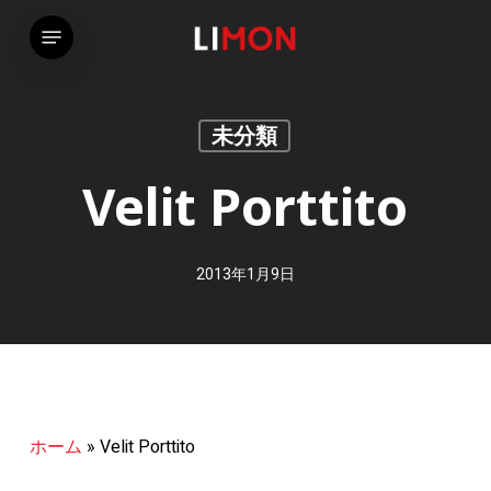
Skip
Menu
to
main
content
未分類
Velit Porttito
2013年1月9日
ホーム
»
Velit Porttito