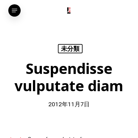
Skip
Menu
to
main
content
未分類
Suspendisse
vulputate diam
2012年11月7日