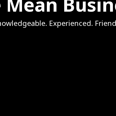
 Mean Busin
owledgeable. Experienced. Friend