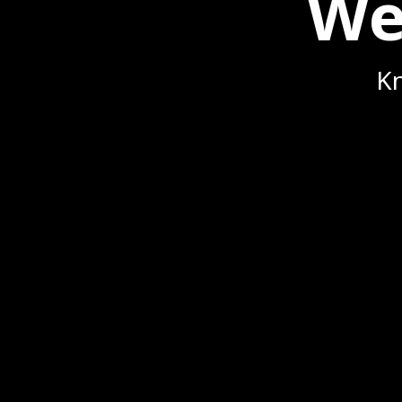
We
Kn