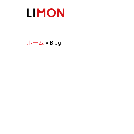
Skip
to
main
content
ホーム
»
Blog